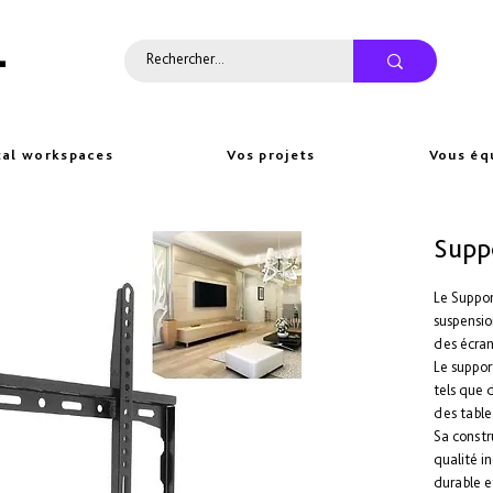
L
tal workspaces
Vos projets
Vous éq
Supp
Le Suppor
suspensio
des écran
Le suppor
tels que 
des table
Sa constr
qualité in
durable e