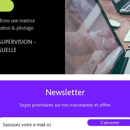
frons une maitrise
ation & pilotage.
UPERVISION -
SUELLE
Newsletter
Soyez prioritaires sur nos nouveautés et offres
S'abonner