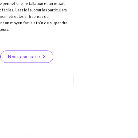
 permet une installation et un retrait 
 faciles. Il est idéal pour les particuliers, 
sionnels et les entreprises qui 
nt un moyen facile et sûr de suspendre 
eurs.
Nous contacter
à partir de 5 990 Dh Ht