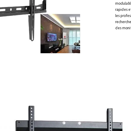
modulable
rapides et
les profes
recherche
des monit