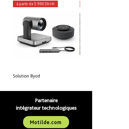
à partir de 5 990 Dh Ht
à partir de 1 990 Dh Ht
Solution Byod
Logiciel Interactif
Partenaire
intégrateur technologiques
Motilde.com