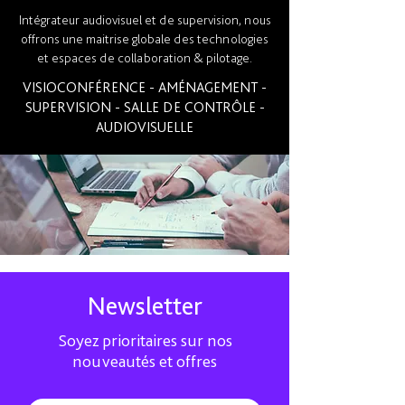
Intégrateur audiovisuel et de supervision, nous
offrons une maitrise globale des technologies
et espaces de collaboration & pilotage.
VISIOCONFÉRENCE - AMÉNAGEMENT -
SUPERVISION - SALLE DE CONTRÔLE -
AUDIOVISUELLE
Newsletter
Soyez prioritaires sur nos
nouveautés et offres